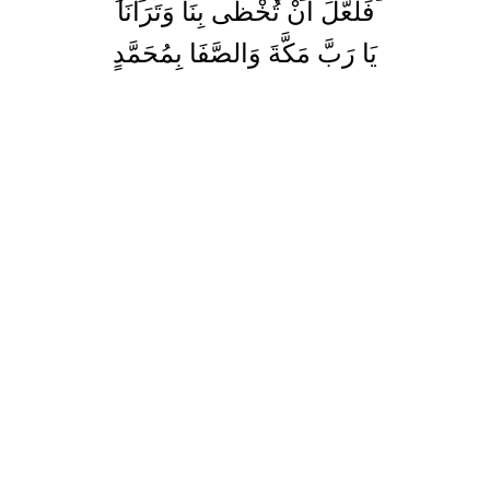
فَلَعَّلَ أَنْ تُخْظَى بِنَا وَتَرَانَا
يَا رَبَّ مَكَّةَ وَالصَّفَا بِمُحَمَّدٍ