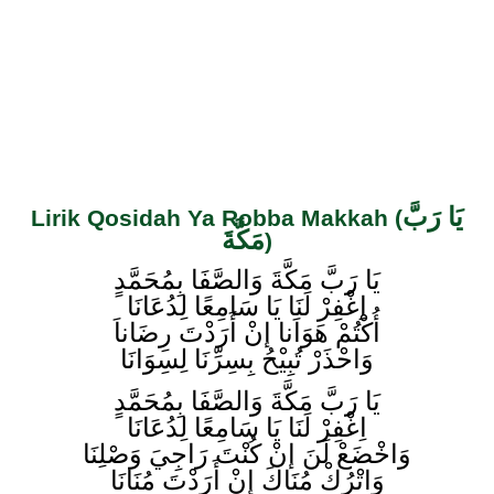
يَا رَبَّ
Lirik Qosidah Ya Robba Makkah (
مَكَّةَ
)
يَا رَبَّ مَكَّةَ وَالصَّفَا بِمُحَمَّدٍ
اِغْفِرْ لَنَا يَا سَامِعًا لِدُعَانَا
أُكْتُمْ هَوَاَنا إنْ أَرَدْتَ رِضَاناَ
وَاحْذَرْ تُبِيْحُ بِسِرِّنَا لِسِوَانَا
يَا رَبَّ مَكَّةَ وَالصَّفَا بِمُحَمَّدٍ
اِغْفِرْ لَنَا يَا سَامِعًا لِدُعَانَا
وَاخْضَعْ لَنَ إنْ كُنْتَ رَاجِيَ وَصْلِنَا
وَاتْرُكْ مُنَاكَ إِنْ أَرَدْتَ مُنَانَا