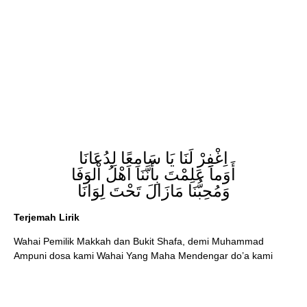
اِغْفِرْ لَنَا يَا سَامِعًا لِدُعَانَا
أَوَماَ عَلِمْتَ بِأَنَّنَا اَهْلُ اْلوَفَا
وَمُحِبُّنَا مَازَالَ تَحْتَ لِوَانَا
Terjemah Lirik
Wahai Pemilik Makkah dan Bukit Shafa, demi Muhammad
Ampuni dosa kami Wahai Yang Maha Mendengar do’a kami