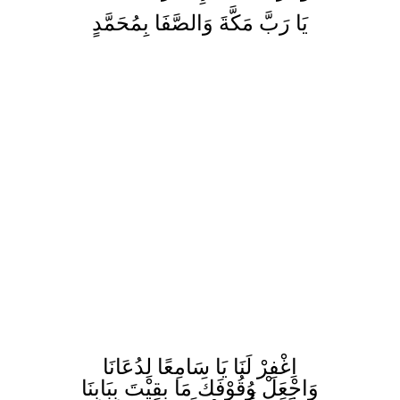
يَا رَبَّ مَكَّةَ وَالصَّفَا بِمُحَمَّدٍ
اِغْفِرْ لَنَا يَا سَامِعًا لِدُعَانَا
وَاجْعَلْ وُقُوْفَكَ مَا بقِيْتَ بِبَابِنَا