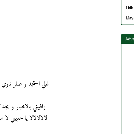
Adve
شلي استجد و صار ناوي ت
وافيني بالاخبار و بجد ك
لالالالالا يا حبيبي لا م