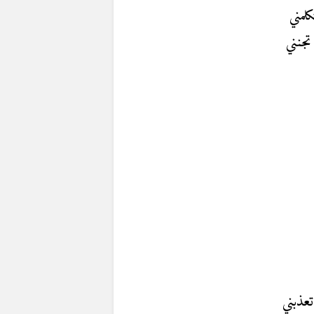
لمني
تجنني
عذبني