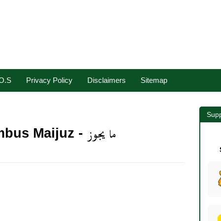
.O.S
Privacy Policy
Disclaimers
Sitemap
Supp
Lirik Gambus Maijuz - ما يجوز