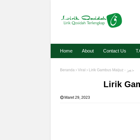
Home
About
Contact Us
T
Beranda
Viral
Lirik Gambus Maijuz - ما يجوز
Maret 29, 2023