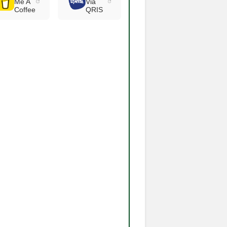
Me A
Via
Coffee
QRIS