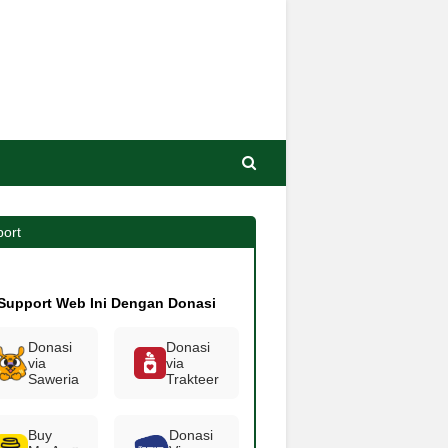
ort
Support Web Ini Dengan Donasi
Donasi
Donasi
via
via
Saweria
Trakteer
Buy
Donasi