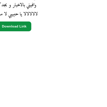
وافيني بالاخبار و بجد ك
لالالالالا يا حبيبي لا م
Download Lirik