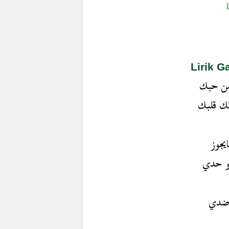
 من حبك
تلك قلبك
ايجوز
 و حدي
 ضدي