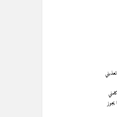
عذبني
لمني
ا يجوز