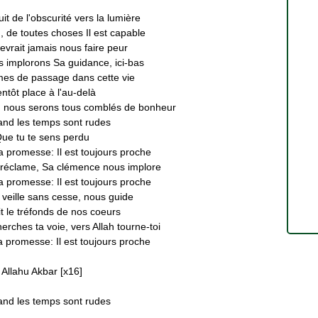
it de l'obscurité vers la lumière
 de toutes choses Il est capable
evrait jamais nous faire peur
s implorons Sa guidance, ici-bas
s de passage dans cette vie
entôt place à l'au-delà
, nous serons tous comblés de bonheur
and les temps sont rudes
ue tu te sens perdu
a promesse: Il est toujours proche
réclame, Sa clémence nous implore
a promesse: Il est toujours proche
 veille sans cesse, nous guide
it le tréfonds de nos coeurs
erches ta voie, vers Allah tourne-toi
a promesse: Il est toujours proche
Allahu Akbar [x16]
and les temps sont rudes