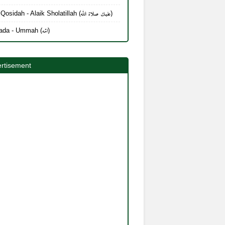
Lirik Qosidah - Alaik Sholatillah (عليك صلاة الله)
Mayada - Ummah (امّه)
rtisement