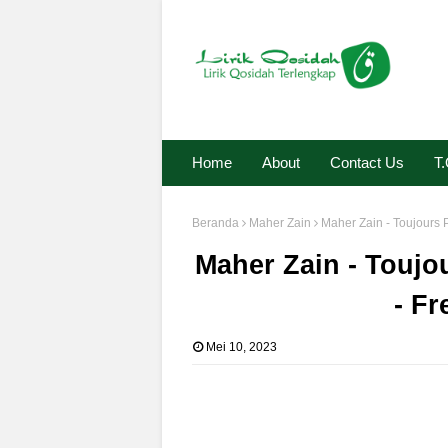
Home
About
Contact Us
T
Beranda
Maher Zain
Maher Zain - Toujours 
Maher Zain - Toujo
- Fr
Mei 10, 2023