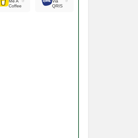
Me A
Via
Coffee
QRIS