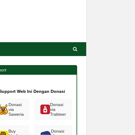
ort
Support Web Ini Dengan Donasi
Donasi
Donasi
via
via
Saweria
Trakteer
Buy
Donasi