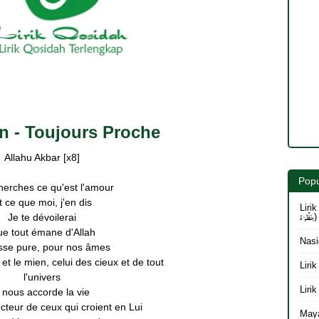
n - Toujours Proche
Allahu Akbar [x8]
Popu
cherches ce qu'est l'amour
t ce que moi, j'en dis
Lirik 
بِنَظْرَة)
Je te dévoilerai
e tout émane d'Allah
Nasi
esse pure, pour nos âmes
r et le mien, celui des cieux et de tout
l'univers
l nous accorde la vie
tecteur de ceux qui croient en Lui