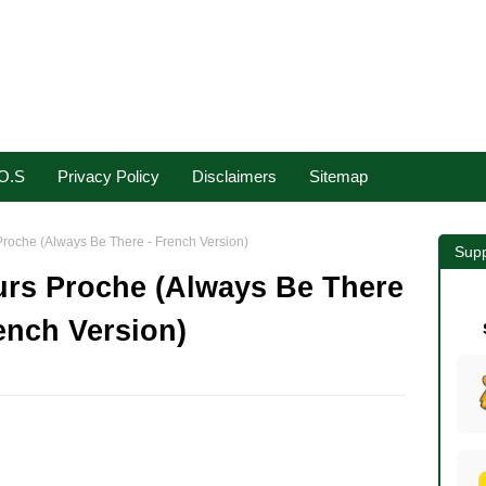
.O.S
Privacy Policy
Disclaimers
Sitemap
Proche (Always Be There - French Version)
Supp
urs Proche (Always Be There
ench Version)