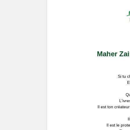
Maher Zai
Si tu 
E
Qu
L'ivr
Il est ton créateu
I
Il est le pro