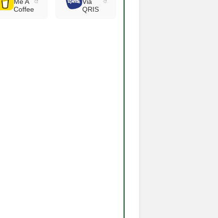
Me A
Via
Coffee
QRIS