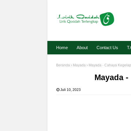
Home
About
Contact Us
T
Beranda
Mayada
Mayada - Cahaya Kegela
Mayada -
Juli 10, 2023