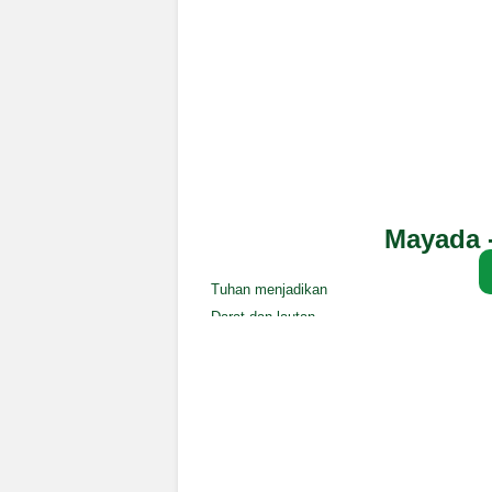
Mayada -
Tuhan menjadikan
Darat dan lautan
Tuhan menawarkan
Jalan keselamatan
Iman di buka jalan terbuka
Peganglah Al-Qur'an
Tuhan menjadikan