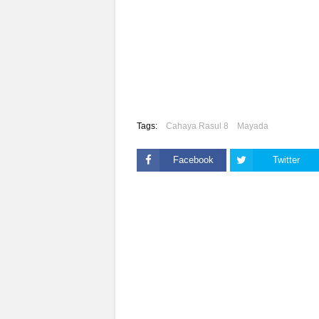
Darat dan lautan
Tuhan menawarkan
Jalan keselamatan
Iman di buka jalan terbuka
Peganglah Al-Qur'an
Pilih ke cahaya atau kegelapan
Tags:
Cahaya Rasul 8
Mayada
Pilih keimanan atau kekufuran
Siapa membangun siapa perusak
Facebook
Twitter
Kan dapat balasan
Tuhan menjadikan