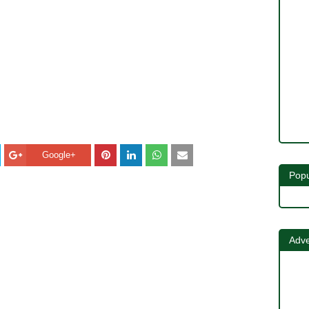
Google+
Popu
Adve