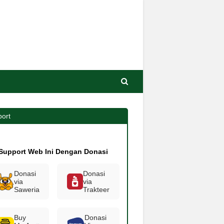
ort
Support Web Ini Dengan Donasi
Donasi
Donasi
via
via
Saweria
Trakteer
Buy
Donasi